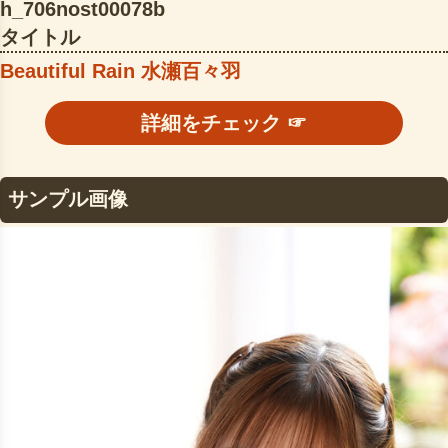
h_706nost00078b
タイトル
Beautiful Rain 水瀬百々羽
詳細をチェック ☞
サンプル画像