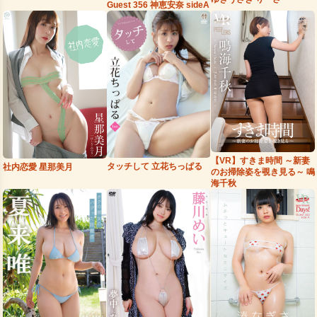
Guest 356 神恵安奈 sideA
【VR】すきま時間 ～新妻
タッチして 立花ちっぱる
社内恋愛 星那美月
のお掃除姿を覗き見る～ 鳴
海千秋