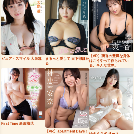
【VR】爽香の豊満な身体
まるっと愛して 日下部ほた
ピュア・スマイル 大泉凜
はこうやって作られてい
る
る、そんな世界。
First Time 新田柚花
【VR】apartment Days！
ゆきうさぎ りーさ