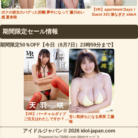
【VR】apartment Days！
夢中になって 藤川めい
ボクの彼女のバグった距離
Guest 343 湊なぎさ sideA
感 夏来唯
期間限定セール情報
期間限定50％OFF【今日（8月7日）23時59分まで】
【VR】バーチャルダイブ
甘い気持ちになる果実 工藤
ご注文はわたしですか？ 天
唯
羽咲
アイドルジャパン © 2026 idol-japan.com
Powered by
DMM.com Webサービス