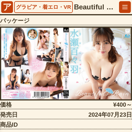
ア
Beautiful Rain 水瀬百々羽【h_706nost00078b】
グラビア・着エロ・VR
パッケージ
価格
¥400～
発売日
2024年07月23日
商品ID