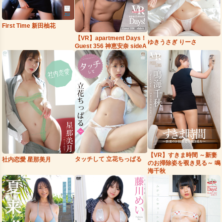
First Time 新田柚花
【VR】apartment Days！
ゆきうさぎ りーさ
Guest 356 神恵安奈 sideA
【VR】すきま時間 ～新妻
タッチして 立花ちっぱる
社内恋愛 星那美月
のお掃除姿を覗き見る～ 鳴
海千秋