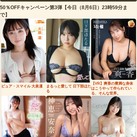
50％OFFキャンペーン第3弾【今日（8月6日）23時59分ま
で】
【VR】爽香の豊満な身体
まるっと愛して 日下部ほた
ピュア・スマイル 大泉凜
はこうやって作られてい
る
る、そんな世界。