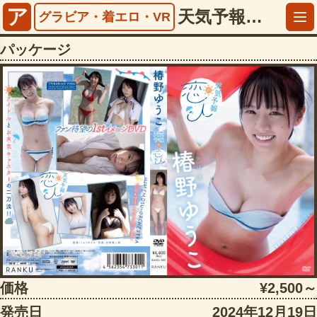
ア
天気予報の恋人 椿野ゆうこ【5790ranku00009】
グラビア・着エロ・VR
パッケージ
価格
¥2,500～
発売日
2024年12月19日