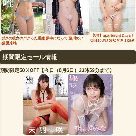
【VR】apartment Days！
夢中になって 藤川めい
ボクの彼女のバグった距離
Guest 343 湊なぎさ sideA
感 夏来唯
期間限定セール情報
期間限定50％OFF【今日（8月6日）23時59分まで】