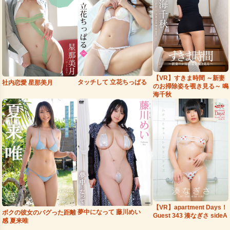
【VR】すきま時間 ～新妻
タッチして 立花ちっぱる
社内恋愛 星那美月
のお掃除姿を覗き見る～ 鳴
海千秋
【VR】apartment Days！
夢中になって 藤川めい
ボクの彼女のバグった距離
Guest 343 湊なぎさ sideA
感 夏来唯