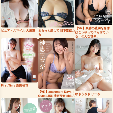
【VR】爽香の豊満な身体
まるっと愛して 日下部ほた
ピュア・スマイル 大泉凜
はこうやって作られてい
る
る、そんな世界。
First Time 新田柚花
【VR】apartment Days！
ゆきうさぎ りーさ
Guest 356 神恵安奈 sideA