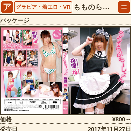
ア
もものらぶもーしょん 桃園桃【5561hiri01011】
グラビア・着エロ・VR
パッケージ
価格
¥800～
発売日
2017年11月27日