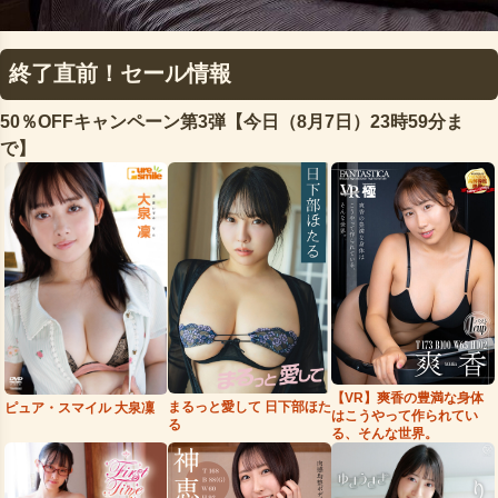
終了直前！セール情報
50％OFFキャンペーン第3弾【今日（8月7日）23時59分ま
で】
【VR】爽香の豊満な身体
まるっと愛して 日下部ほた
ピュア・スマイル 大泉凜
はこうやって作られてい
る
る、そんな世界。