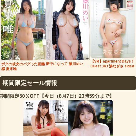
【VR】apartment Days！
夢中になって 藤川めい
ボクの彼女のバグった距離
Guest 343 湊なぎさ sideA
感 夏来唯
期間限定セール情報
期間限定50％OFF【今日（8月7日）23時59分まで】