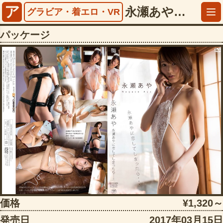
ア
永瀬あやに恋してしまったら…【5532dstar09052】
グラビア・着エロ・VR
パッケージ
価格
¥1,320～
発売日
2017年03月15日