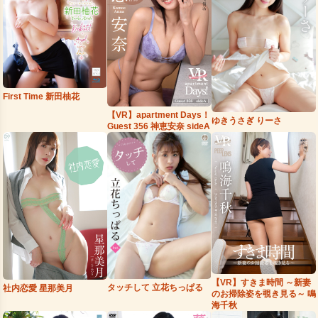
First Time 新田柚花
【VR】apartment Days！
ゆきうさぎ りーさ
Guest 356 神恵安奈 sideA
【VR】すきま時間 ～新妻
タッチして 立花ちっぱる
社内恋愛 星那美月
のお掃除姿を覗き見る～ 鳴
海千秋