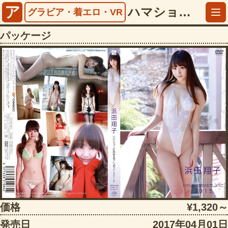
ア
ハマショーに恋するでしょうこ2015 浜田翔子【5532dstar09045】
グラビア・着エロ・VR
パッケージ
価格
¥1,320～
発売日
2017年04月01日