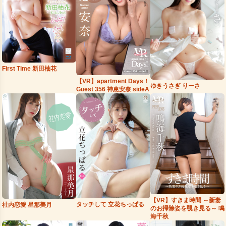
First Time 新田柚花
【VR】apartment Days！
ゆきうさぎ りーさ
Guest 356 神恵安奈 sideA
【VR】すきま時間 ～新妻
タッチして 立花ちっぱる
社内恋愛 星那美月
のお掃除姿を覗き見る～ 鳴
海千秋