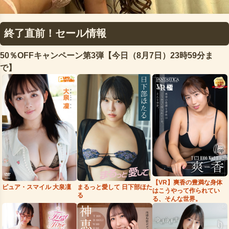
終了直前！セール情報
50％OFFキャンペーン第3弾【今日（8月7日）23時59分ま
で】
【VR】爽香の豊満な身体
まるっと愛して 日下部ほた
ピュア・スマイル 大泉凜
はこうやって作られてい
る
る、そんな世界。