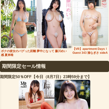
【VR】apartment Days！
夢中になって 藤川めい
ボクの彼女のバグった距離
Guest 343 湊なぎさ sideA
感 夏来唯
期間限定セール情報
期間限定50％OFF【今日（8月7日）23時59分まで】