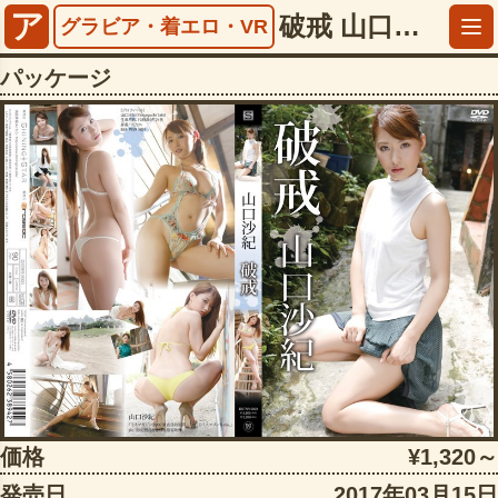
ア
破戒 山口沙紀【5532dstar09003】
グラビア・着エロ・VR
パッケージ
価格
¥1,320～
発売日
2017年03月15日