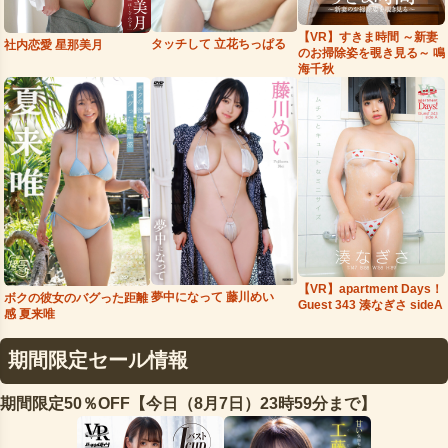
【VR】すきま時間 ～新妻
タッチして 立花ちっぱる
社内恋愛 星那美月
のお掃除姿を覗き見る～ 鳴
海千秋
【VR】apartment Days！
夢中になって 藤川めい
ボクの彼女のバグった距離
Guest 343 湊なぎさ sideA
感 夏来唯
期間限定セール情報
期間限定50％OFF【今日（8月7日）23時59分まで】