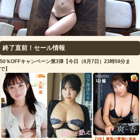
終了直前！セール情報
50％OFFキャンペーン第3弾【今日（8月7日）23時59分ま
で】
【VR】爽香の豊満な身体