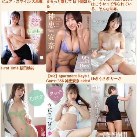
まるっと愛して 日下部ほた
ピュア・スマイル 大泉凜
はこうやって作られてい
る
る、そんな世界。
First Time 新田柚花
【VR】apartment Days！
ゆきうさぎ りーさ
Guest 356 神恵安奈 sideA