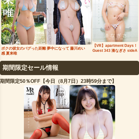
【VR】apartment Days！
夢中になって 藤川めい
ボクの彼女のバグった距離
Guest 343 湊なぎさ sideA
感 夏来唯
期間限定セール情報
期間限定50％OFF【今日（8月7日）23時59分まで】