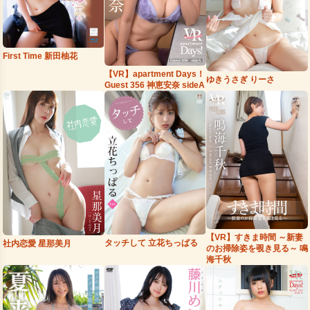
First Time 新田柚花
【VR】apartment Days！
ゆきうさぎ りーさ
Guest 356 神恵安奈 sideA
【VR】すきま時間 ～新妻
タッチして 立花ちっぱる
社内恋愛 星那美月
のお掃除姿を覗き見る～ 鳴
海千秋