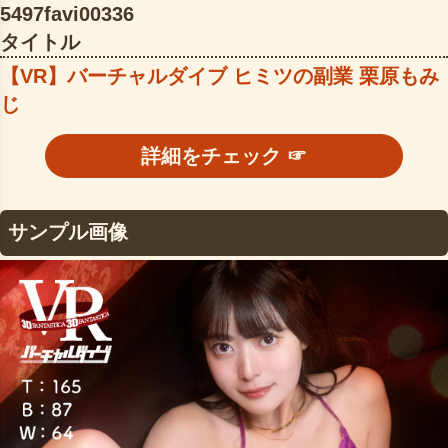
5497favi00336
タイトル
【VR】バーチャルダイブ ヒミツの副業 栗原もみ
じ
詳細をチェック ☞
サンプル画像