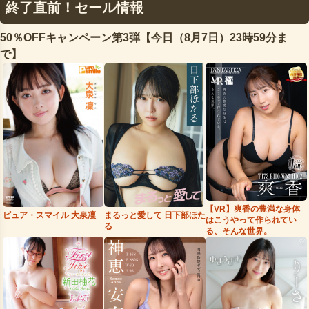
終了直前！セール情報
50％OFFキャンペーン第3弾【今日（8月7日）23時59分ま
で】
【VR】爽香の豊満な身体
まるっと愛して 日下部ほた
ピュア・スマイル 大泉凜
はこうやって作られてい
る
る、そんな世界。