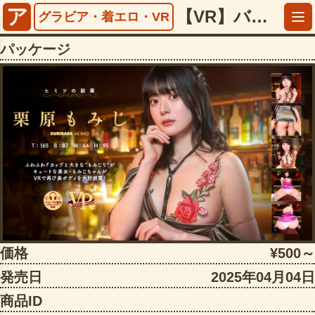
ア
【VR】バーチャルダイブ ヒミツの副業 栗原もみじ【5497favi00336】
グラビア・着エロ・VR
パッケージ
価格
¥500～
発売日
2025年04月04日
商品ID