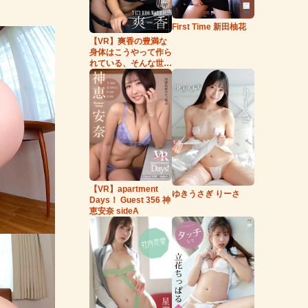
First Time 新田柚花
【VR】爽香の豊満な
身体はこうやって作ら
れている、そんな世
界。
【VR】apartment
ゆきうさぎ りーさ
Days！ Guest 356 神
恵安奈 sideA