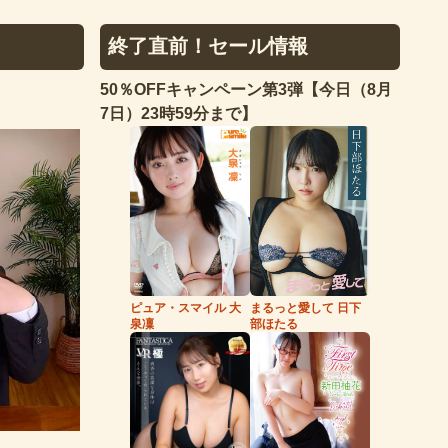
終了直前！セール情報
50％OFFキャンペーン第3弾【今日（8月
7日）23時59分まで】
まるっと愛して 日下
ピュア・スマイル 大
部ほたる
泉凜