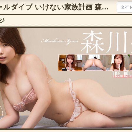
【VR】バーチャルダイブ いけない家族計画 森川泉【5497favi00295】
ジ