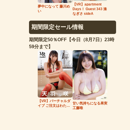
【VR】apartment
夢中になって 藤川め
Days！ Guest 343 湊
い
なぎさ sideA
期間限定セール情報
期間限定50％OFF【今日（8月7日）23時
59分まで】
【VR】バーチャルダ
甘い気持ちになる果実
イブ ご注文はわたし
工藤唯
ですか？ 天羽咲