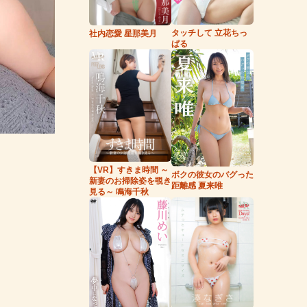
タッチして 立花ちっ
社内恋愛 星那美月
ぱる
【VR】すきま時間 ～
ボクの彼女のバグった
新妻のお掃除姿を覗き
距離感 夏来唯
見る～ 鳴海千秋