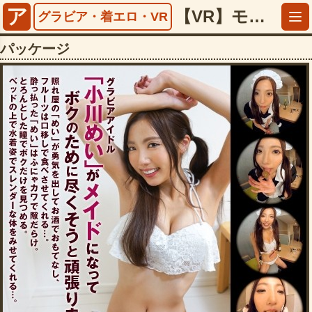
ア
【VR】モテ期の晩餐 グラドル編 小川めい【5497famo00036】
グラビア・着エロ・VR
パッケージ