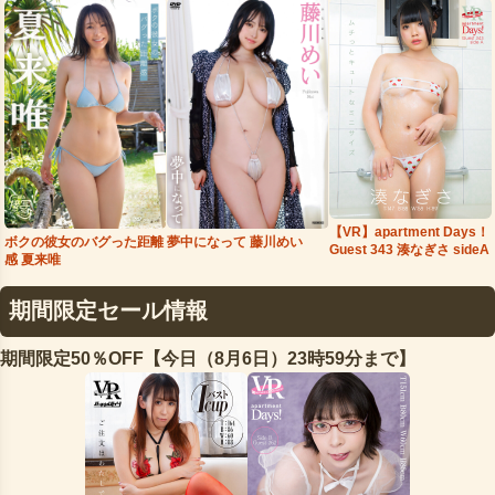
【VR】apartment Days！
夢中になって 藤川めい
ボクの彼女のバグった距離
Guest 343 湊なぎさ sideA
感 夏来唯
期間限定セール情報
期間限定50％OFF【今日（8月6日）23時59分まで】