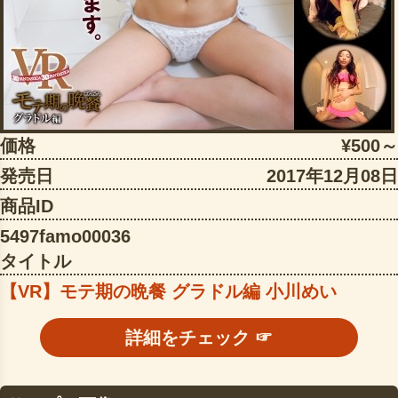
価格
¥500～
発売日
2017年12月08日
商品ID
5497famo00036
タイトル
【VR】モテ期の晩餐 グラドル編 小川めい
詳細をチェック ☞