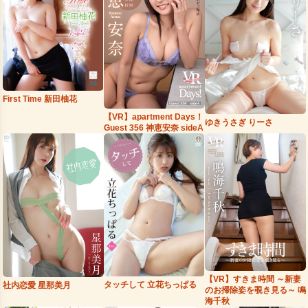
First Time 新田柚花
【VR】apartment Days！
ゆきうさぎ りーさ
Guest 356 神恵安奈 sideA
【VR】すきま時間 ～新妻
タッチして 立花ちっぱる
社内恋愛 星那美月
のお掃除姿を覗き見る～ 鳴
海千秋