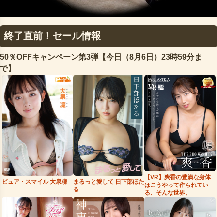
終了直前！セール情報
50％OFFキャンペーン第3弾【今日（8月6日）23時59分ま
で】
【VR】爽香の豊満な身体
まるっと愛して 日下部ほた
ピュア・スマイル 大泉凜
はこうやって作られてい
る
る、そんな世界。