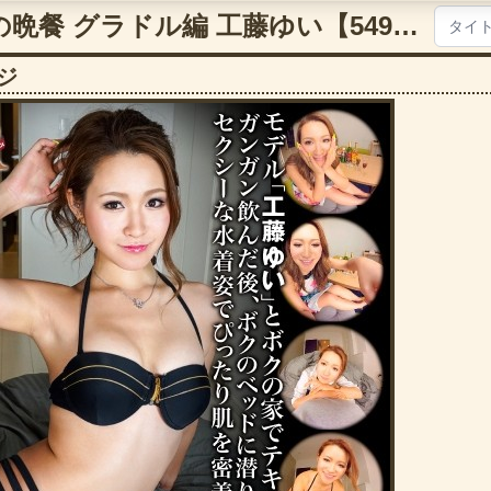
【VR】モテ期の晩餐 グラドル編 工藤ゆい【5497famo00030】
ジ