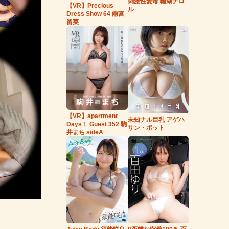
刺激性愛毒 輪湖チロ
【VR】Precious
ル
Dress Show 64 雨宮
留菜
【VR】apartment
未知ナル巨乳 アゲハ
Days！ Guest 352 駒
サン・ボット
井まち sideA