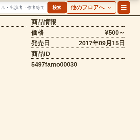
他のフロアへ
検索
商品情報
価格
¥500～
発売日
2017年09月15日
商品ID
5497famo00030