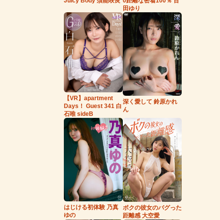
Juicy Body 須能咲良
0距離な密着100％ 百
田ゆり
【VR】apartment
深く愛して 鈴原かれ
Days！ Guest 341 白
ん
石唯 sideB
はじける初体験 乃真
ボクの彼女のバグった
ゆの
距離感 大空愛