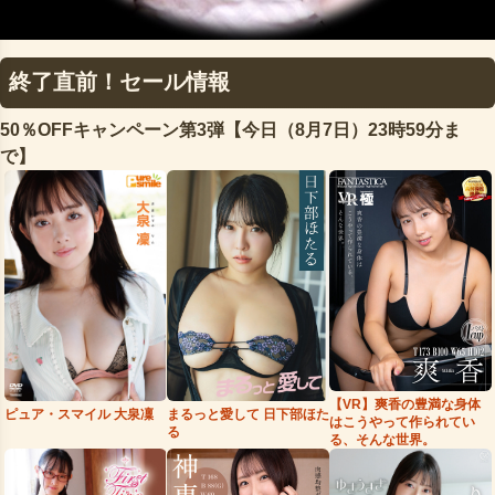
終了直前！セール情報
50％OFFキャンペーン第3弾【今日（8月7日）23時59分ま
で】
【VR】爽香の豊満な身体
まるっと愛して 日下部ほた
ピュア・スマイル 大泉凜
はこうやって作られてい
る
る、そんな世界。