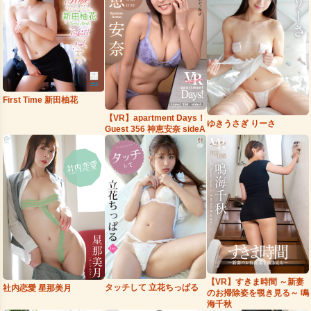
First Time 新田柚花
【VR】apartment Days！
ゆきうさぎ りーさ
Guest 356 神恵安奈 sideA
【VR】すきま時間 ～新妻
タッチして 立花ちっぱる
社内恋愛 星那美月
のお掃除姿を覗き見る～ 鳴
海千秋