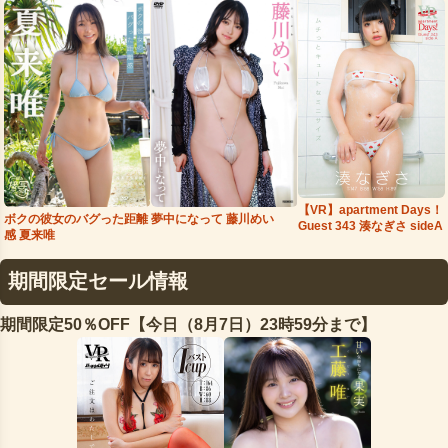
【VR】apartment Days！
夢中になって 藤川めい
ボクの彼女のバグった距離
Guest 343 湊なぎさ sideA
感 夏来唯
期間限定セール情報
期間限定50％OFF【今日（8月7日）23時59分まで】