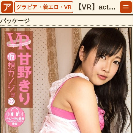
ア
【VR】act.2 仮想カノジョ 甘野きり【5497faka00009】
グラビア・着エロ・VR
パッケージ