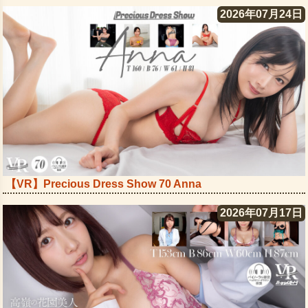
2026年07月24日
【VR】Precious Dress Show 70 Anna
2026年07月17日