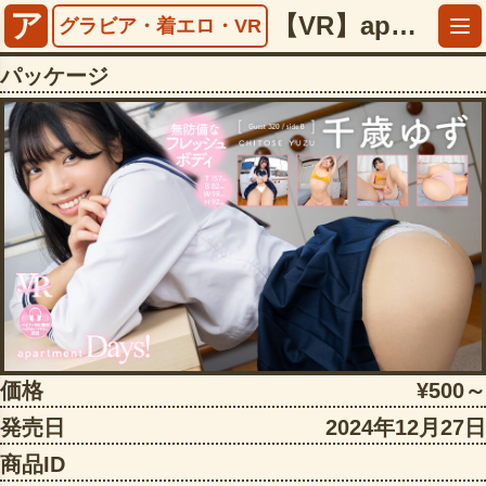
ア
【VR】apartment Days！ Guest 320 千歳ゆず sideB【5497faap00677】
グラビア・着エロ・VR
パッケージ
価格
¥500～
発売日
2024年12月27日
商品ID