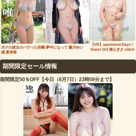
【VR】apartment Days！
夢中になって 藤川めい
ボクの彼女のバグった距離
Guest 343 湊なぎさ sideA
感 夏来唯
期間限定セール情報
期間限定50％OFF【今日（8月7日）23時59分まで】