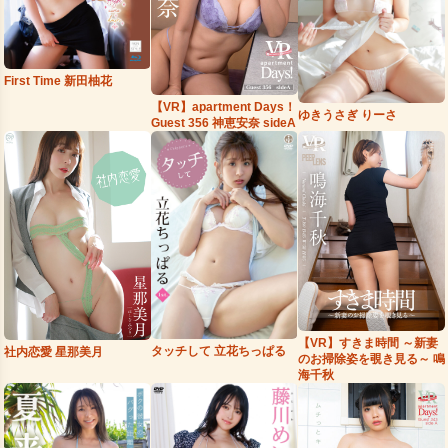
First Time 新田柚花
【VR】apartment Days！
ゆきうさぎ りーさ
Guest 356 神恵安奈 sideA
【VR】すきま時間 ～新妻
タッチして 立花ちっぱる
社内恋愛 星那美月
のお掃除姿を覗き見る～ 鳴
海千秋