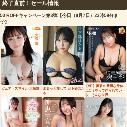
終了直前！セール情報
50％OFFキャンペーン第3弾【今日（8月7日）23時59分ま
で】
【VR】爽香の豊満な身体
まるっと愛して 日下部ほた
ピュア・スマイル 大泉凜
はこうやって作られてい
る
る、そんな世界。