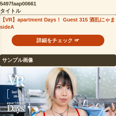
5497faap00661
タイトル
【VR】apartment Days！ Guest 315 酒乱にゃま
sideA
詳細をチェック ☞
サンプル画像