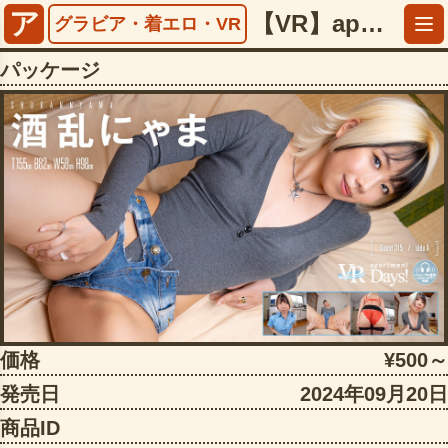
ア
【VR】apartment Days！ Guest 315 酒乱にゃま sideA【5497faap00661】
グラビア・着エロ・VR
パッケージ
価格
¥500～
発売日
2024年09月20日
商品ID