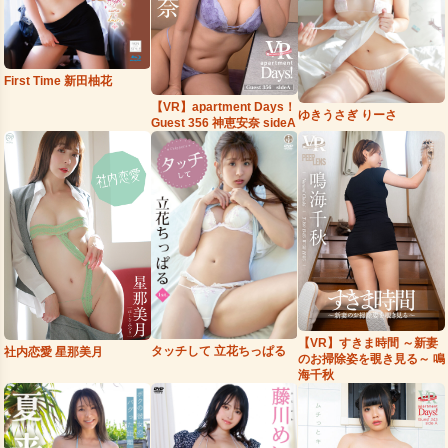
First Time 新田柚花
【VR】apartment Days！
ゆきうさぎ りーさ
Guest 356 神恵安奈 sideA
【VR】すきま時間 ～新妻
タッチして 立花ちっぱる
社内恋愛 星那美月
のお掃除姿を覗き見る～ 鳴
海千秋