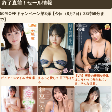
終了直前！セール情報
50％OFFキャンペーン第3弾【今日（8月7日）23時59分ま
で】
【VR】爽香の豊満な身体
まるっと愛して 日下部ほた
ピュア・スマイル 大泉凜
はこうやって作られてい
る
る、そんな世界。