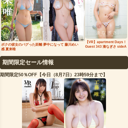
【VR】apartment Days！
夢中になって 藤川めい
ボクの彼女のバグった距離
Guest 343 湊なぎさ sideA
感 夏来唯
期間限定セール情報
期間限定50％OFF【今日（8月7日）23時59分まで】