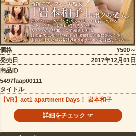
価格
¥500～
発売日
2017年12月01日
商品ID
5497faap00111
タイトル
【VR】act1 apartment Days！ 岩本和子
詳細をチェック ☞