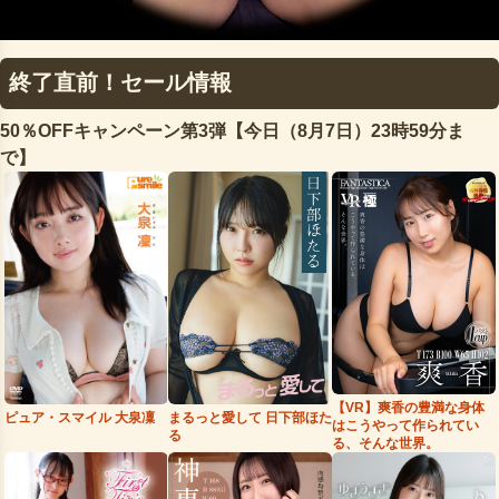
終了直前！セール情報
50％OFFキャンペーン第3弾【今日（8月7日）23時59分ま
で】
【VR】爽香の豊満な身体
まるっと愛して 日下部ほた
ピュア・スマイル 大泉凜
はこうやって作られてい
る
る、そんな世界。