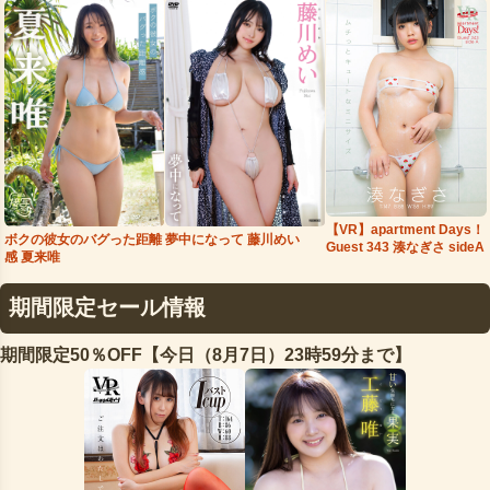
【VR】apartment Days！
夢中になって 藤川めい
ボクの彼女のバグった距離
Guest 343 湊なぎさ sideA
感 夏来唯
期間限定セール情報
期間限定50％OFF【今日（8月7日）23時59分まで】