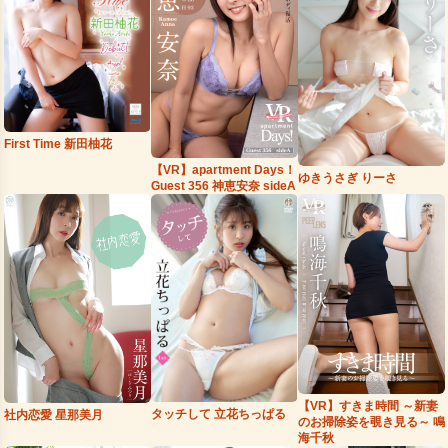
First Time 新田柚花
【VR】apartment Days！
ゆきうさぎ りーさ
Guest 356 神恵安奈 sideA
【VR】すきま時間 ～新妻
タッチして 立花ちっぱる
社内恋愛 星那美月
のお掃除姿を覗き見る～ 鳴
海千秋