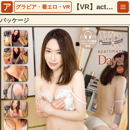
ア
【VR】act1 apartment Days！ 岩本和子【5497faap00111】
グラビア・着エロ・VR
パッケージ