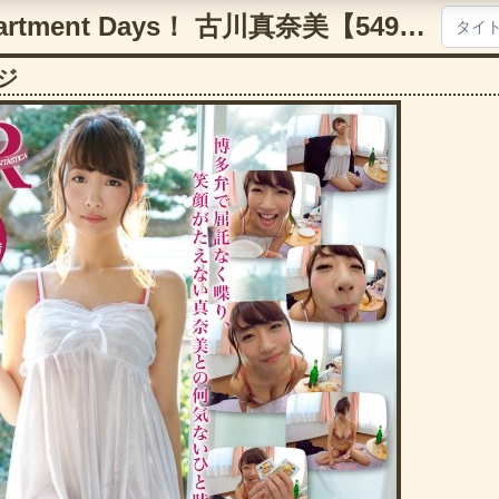
【VR】act2 apartment Days！ 古川真奈美【5497faap00056】
ジ