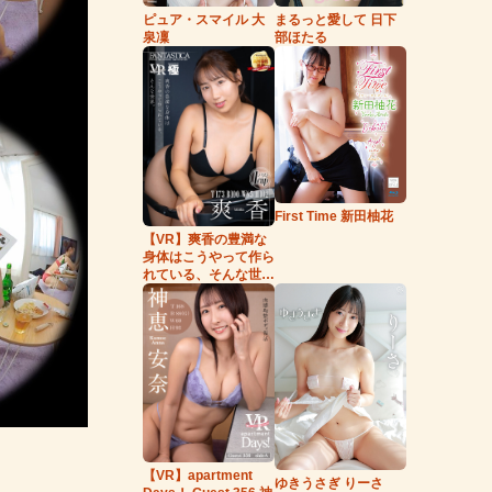
まるっと愛して 日下
ピュア・スマイル 大
部ほたる
泉凜
First Time 新田柚花
【VR】爽香の豊満な
身体はこうやって作ら
れている、そんな世
界。
【VR】apartment
ゆきうさぎ りーさ