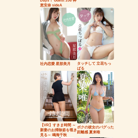
Days！ Guest 356 神
恵安奈 sideA
タッチして 立花ちっ
社内恋愛 星那美月
ぱる
【VR】すきま時間 ～
ボクの彼女のバグった
新妻のお掃除姿を覗き
距離感 夏来唯
見る～ 鳴海千秋