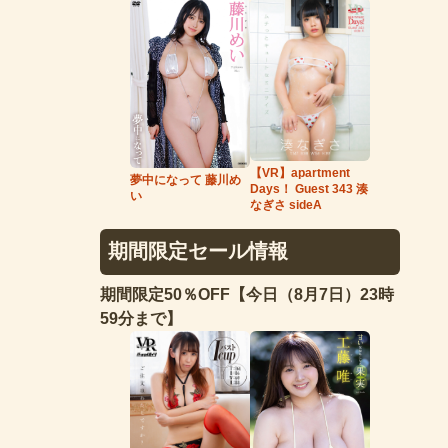
【VR】apartment
夢中になって 藤川め
Days！ Guest 343 湊
い
なぎさ sideA
期間限定セール情報
期間限定50％OFF【今日（8月7日）23時
59分まで】