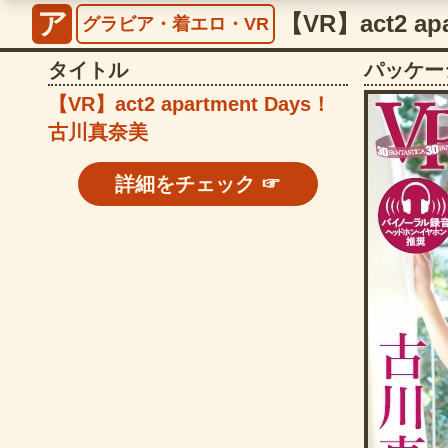
ア
グラビア・着エロ・VR
タイトル
パッケー
【VR】act2 apartment Days！
古川真奈美
詳細をチェック ☞