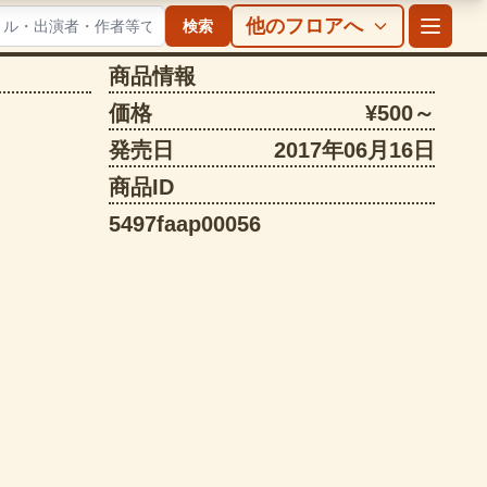
他のフロアへ
検索
商品情報
価格
¥500～
発売日
2017年06月16日
商品ID
5497faap00056