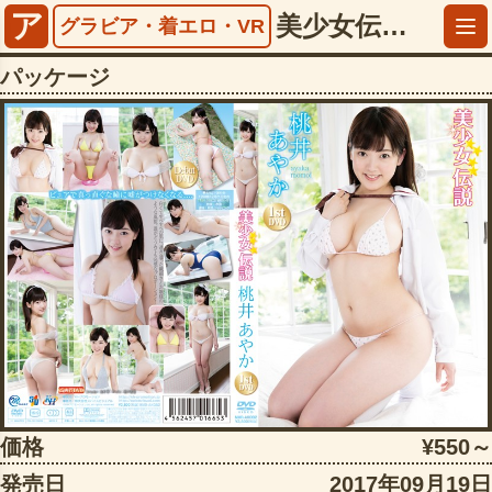
ア
美少女伝説 桃井あやか【5486mmrak00082】
グラビア・着エロ・VR
パッケージ
価格
¥550～
発売日
2017年09月19日