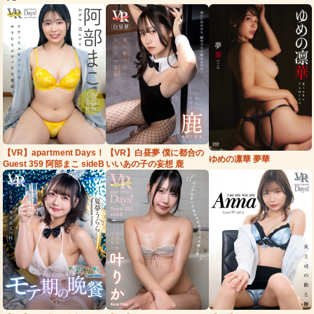
【VR】apartment Days！
【VR】白昼夢 僕に都合の
ゆめの凛華 夢華
Guest 359 阿部まこ sideB
いいあの子の妄想 鹿