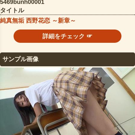
5469bunh00001
タイトル
純真無垢 西野花恋 ～新章～
詳細をチェック ☞
サンプル画像