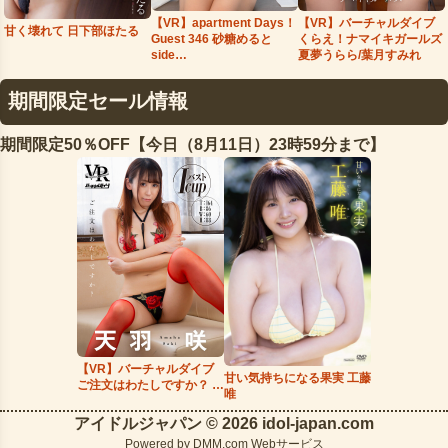
【VR】apartment Days！
【VR】バーチャルダイブ
甘く壊れて 日下部ほたる
Guest 346 砂糖めると
くらえ！ナマイキガールズ
side…
夏夢うらら/葉月すみれ
期間限定セール情報
期間限定50％OFF【今日（8月11日）23時59分まで】
【VR】バーチャルダイブ
甘い気持ちになる果実 工藤
ご注文はわたしですか？ 天
唯
羽咲
アイドルジャパン © 2026 idol-japan.com
Powered by
DMM.com Webサービス