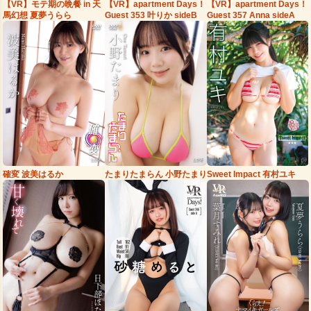
【VR】モテ期の晩餐 in 天
【VR】apartment Days！
【VR】apartment Days！
馬幻想 夏夢うらら
Guest 353 叶りか sideB
Guest 357 Anna sideA
たまりたまらん 小野たまり
確変 波美はるか
Sweet Impact 有村ユキ