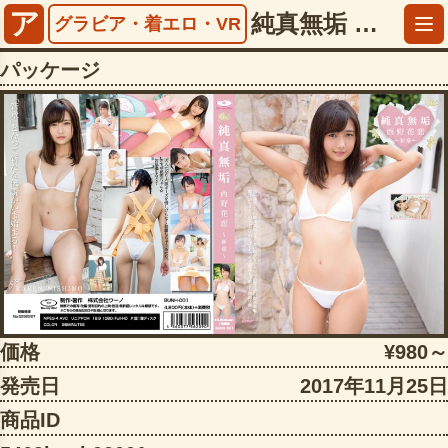
ア
純真無垢 西野花恋 ～新章～【5469bunh00001】
グラビア・着エロ・VR
パッケージ
価格
¥980～
発売日
2017年11月25日
商品ID