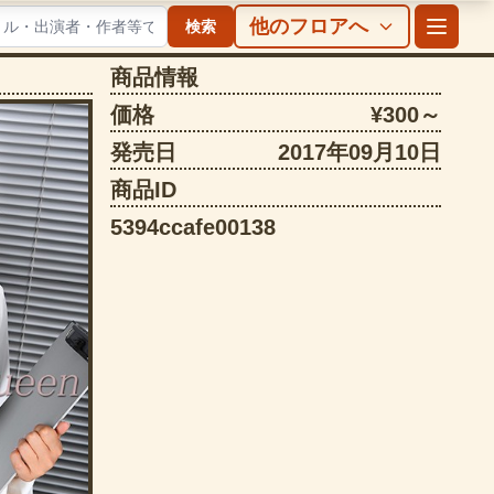
他のフロアへ
検索
商品情報
価格
¥300～
発売日
2017年09月10日
商品ID
5394ccafe00138