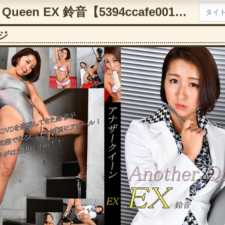
vol.44 Another Queen EX 鈴音【5394ccafe00138】
ジ