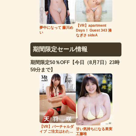
【VR】apartment
夢中になって 藤川め
Days！ Guest 343 湊
い
なぎさ sideA
期間限定セール情報
期間限定50％OFF【今日（8月7日）23時
59分まで】
【VR】バーチャルダ
甘い気持ちになる果実
イブ ご注文はわたし
工藤唯