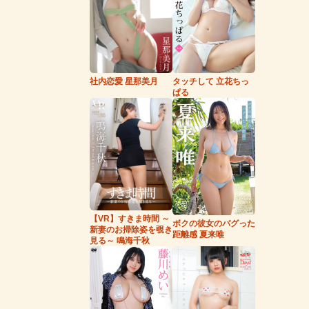
タッチして 立花ちっ
社内恋愛 星那美月
ぱる
【VR】すきま時間 ～
ボクの彼女のバグった
新妻のお掃除姿を覗き
距離感 夏来唯
見る～ 鳴海千秋