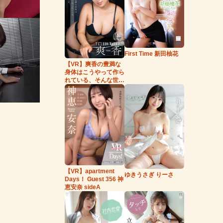
First Time 新田柚花
【VR】爽香の豊満な
身体はこうやって作ら
れている、そんな世
界。
【VR】apartment
ゆきうさぎ りーさ
Days！ Guest 356 神
恵安奈 sideA