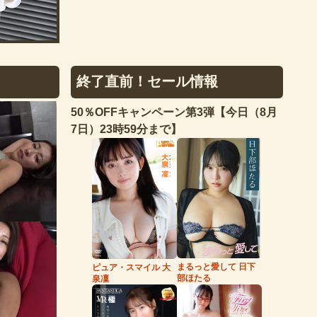
終了直前！セール情報
50％OFFキャンペーン第3弾【今日（8月
7日）23時59分まで】
まるっと愛して 日下
ピュア・スマイル 大
部ほたる
泉凜