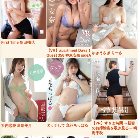
First Time 新田柚花
【VR】apartment Days！
ゆきうさぎ りーさ
Guest 356 神恵安奈 sideA
【VR】すきま時間 ～新妻
タッチして 立花ちっぱる
社内恋愛 星那美月
のお掃除姿を覗き見る～ 鳴
海千秋