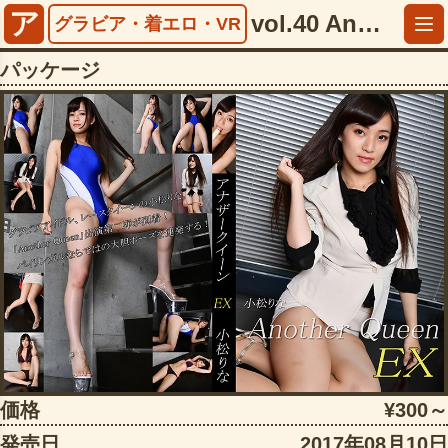
ア
vol.40 Another Queen EX 小松りな【5394ccafe00134】
グラビア・着エロ・VR
パッケージ
価格
¥300～
発売日
2017年08月10日