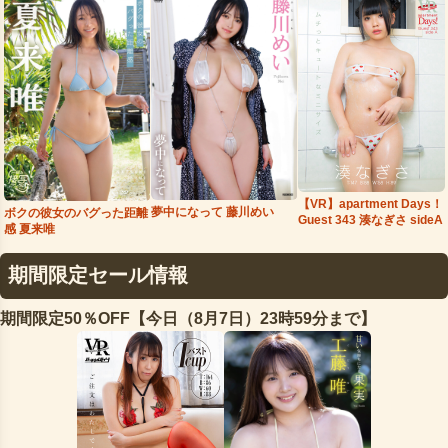
【VR】apartment Days！
夢中になって 藤川めい
ボクの彼女のバグった距離
Guest 343 湊なぎさ sideA
感 夏来唯
期間限定セール情報
期間限定50％OFF【今日（8月7日）23時59分まで】