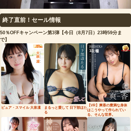
終了直前！セール情報
50％OFFキャンペーン第3弾【今日（8月7日）23時59分ま
で】
【VR】爽香の豊満な身体
まるっと愛して 日下部ほた
ピュア・スマイル 大泉凜
はこうやって作られてい
る
る、そんな世界。