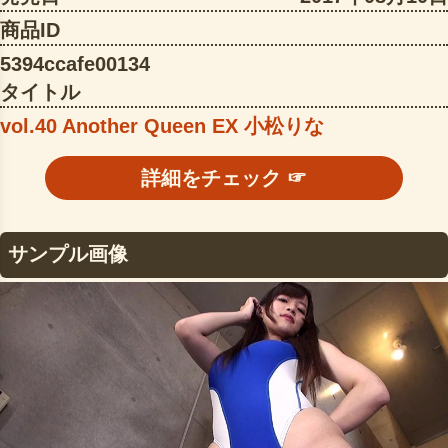
商品ID
5394ccafe00134
タイトル
vol.40 Another Queen EX 小松りな
詳細をチェック ☞
サンプル画像