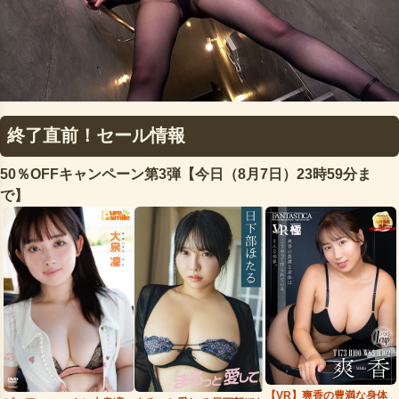
終了直前！セール情報
50％OFFキャンペーン第3弾【今日（8月7日）23時59分ま
で】
【VR】爽香の豊満な身体