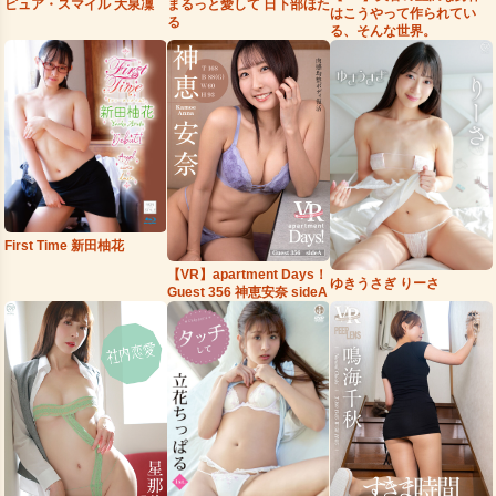
まるっと愛して 日下部ほた
ピュア・スマイル 大泉凜
はこうやって作られてい
る
る、そんな世界。
First Time 新田柚花
【VR】apartment Days！
ゆきうさぎ りーさ
Guest 356 神恵安奈 sideA