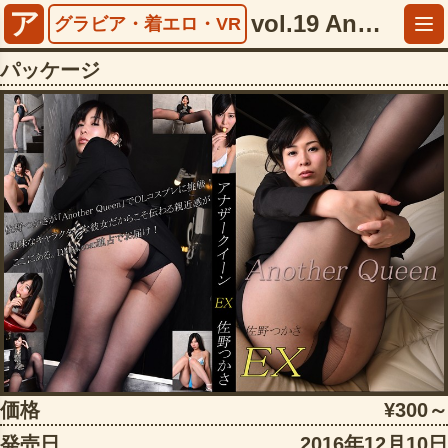
ア
vol.19 Another Queen EX 佐野つかさ【5394ccafe00110】
グラビア・着エロ・VR
パッケージ
価格
¥300～
発売日
2016年12月10日