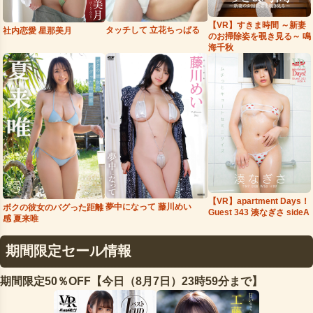
【VR】すきま時間 ～新妻
タッチして 立花ちっぱる
社内恋愛 星那美月
のお掃除姿を覗き見る～ 鳴
海千秋
【VR】apartment Days！
夢中になって 藤川めい
ボクの彼女のバグった距離
Guest 343 湊なぎさ sideA
感 夏来唯
期間限定セール情報
期間限定50％OFF【今日（8月7日）23時59分まで】