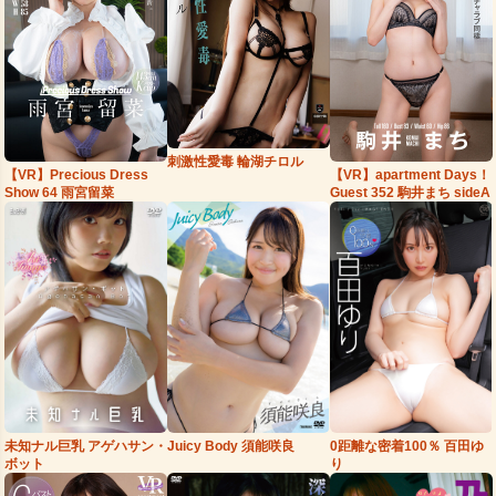
刺激性愛毒 輪湖チロル
【VR】Precious Dress
【VR】apartment Days！
Show 64 雨宮留菜
Guest 352 駒井まち sideA
Juicy Body 須能咲良
0距離な密着100％ 百田ゆ
未知ナル巨乳 アゲハサン・
り
ボット