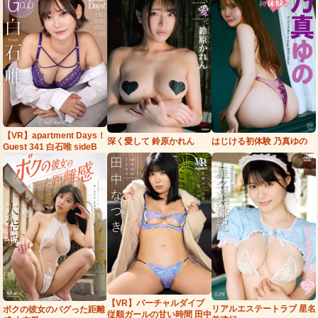
【VR】apartment Days！
はじける初体験 乃真ゆの
深く愛して 鈴原かれん
Guest 341 白石唯 sideB
【VR】バーチャルダイブ
リアルエステートラブ 星名
ボクの彼女のバグった距離
従順ガールの甘い時間 田中