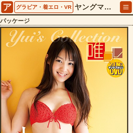
ア
ヤングマガジンDVD Yui’s Collection 唯コレ 小池唯【5242lpfd00204】
グラビア・着エロ・VR
パッケージ