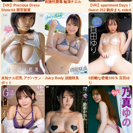
刺激性愛毒 輪湖チロル
【VR】Precious Dress
【VR】apartment Days！
Show 64 雨宮留菜
Guest 352 駒井まち sideA
Juicy Body 須能咲良
0距離な密着100％ 百田ゆ
未知ナル巨乳 アゲハサン・
り
ボット