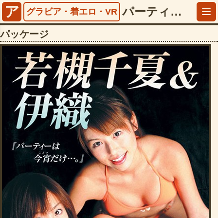
ア
パーティーは今宵だけ…。 若槻千夏＆伊織【5242ddcd01011】
グラビア・着エロ・VR
パッケージ