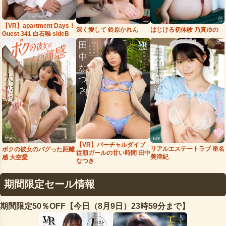
【VR】apartment Days！
はじける初体験 乃真ゆの
深く愛して 鈴原かれん
Guest 341 白石唯 sideB
【VR】バーチャルダイブ
リアルエステートラブ 星名
ボクの彼女のバグった距離
従順ガールの甘い時間 田中
美津紀
感 大空愛
なつき
期間限定セール情報
期間限定50％OFF【今日（8月9日）23時59分まで】