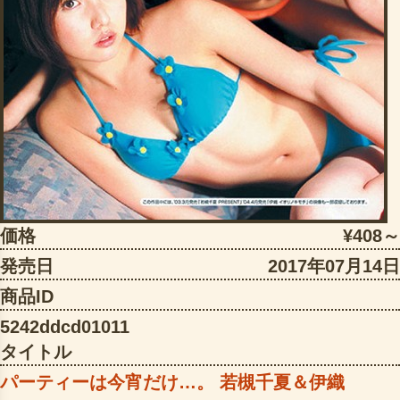
価格
¥408～
発売日
2017年07月14日
商品ID
5242ddcd01011
タイトル
パーティーは今宵だけ…。 若槻千夏＆伊織