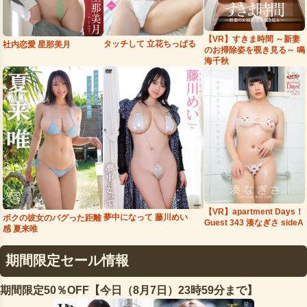
【VR】すきま時間 ～新妻
タッチして 立花ちっぱる
社内恋愛 星那美月
のお掃除姿を覗き見る～ 鳴
海千秋
【VR】apartment Days！
夢中になって 藤川めい
ボクの彼女のバグった距離
Guest 343 湊なぎさ sideA
感 夏来唯
期間限定セール情報
期間限定50％OFF【今日（8月7日）23時59分まで】