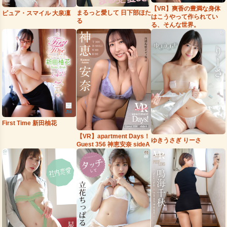
【VR】爽香の豊満な身体
まるっと愛して 日下部ほた
ピュア・スマイル 大泉凜
はこうやって作られてい
る
る、そんな世界。
First Time 新田柚花
【VR】apartment Days！
ゆきうさぎ りーさ
Guest 356 神恵安奈 sideA