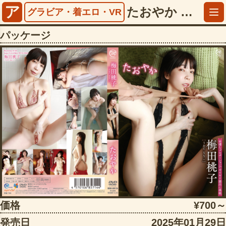
ア
たおやか 梅田桃子【5141mmrbm00134】
グラビア・着エロ・VR
パッケージ
価格
¥700～
発売日
2025年01月29日