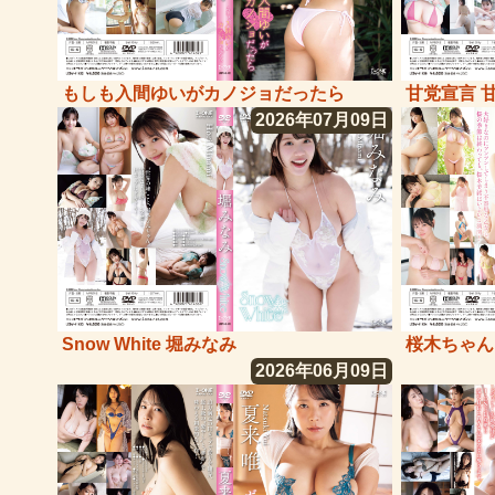
もしも入間ゆいがカノジョだったら
甘党宣言 
2026年07月09日
Snow White 堀みなみ
桜木ちゃん
2026年06月09日