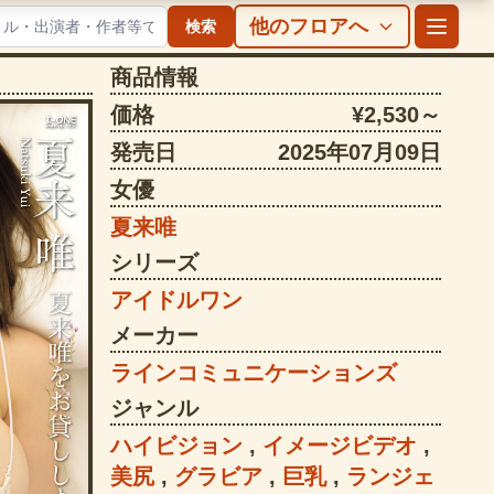
他のフロアへ
検索
商品情報
価格
¥2,530～
発売日
2025年07月09日
女優
夏来唯
シリーズ
アイドルワン
メーカー
ラインコミュニケーションズ
ジャンル
ハイビジョン
,
イメージビデオ
,
美尻
,
グラビア
,
巨乳
,
ランジェ