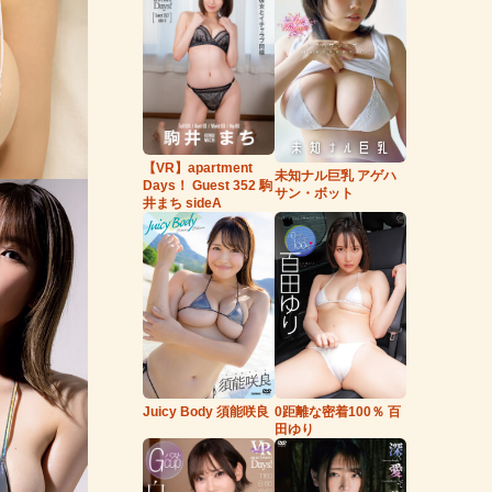
【VR】apartment
未知ナル巨乳 アゲハ
Days！ Guest 352 駒
サン・ボット
井まち sideA
Juicy Body 須能咲良
0距離な密着100％ 百
田ゆり