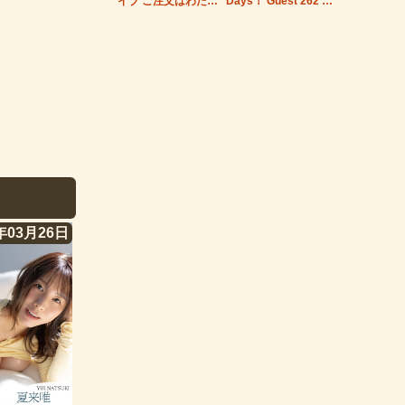
イブ ご注文はわたし
Days！ Guest 262 能
ですか？ 天羽咲
美ゆみな side…
年03月26日