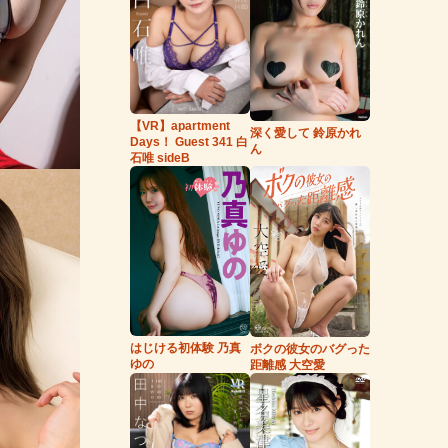
【VR】apartment
深く愛して 鈴原かれ
Days！ Guest 341 白
ん
石唯 sideB
はじける初体験 乃真
ボクの彼女のバグった
ゆの
距離感 大空愛