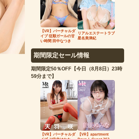
【VR】バーチャルダ
リアルエステートラブ
イブ 従順ガールの甘
星名美津紀
い時間 田中なつき
期間限定セール情報
期間限定50％OFF【今日（8月8日）23時
59分まで】
【VR】バーチャルダ
【VR】apartment