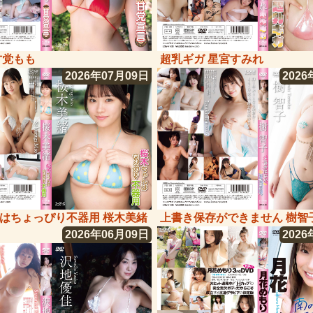
甘党もも
超乳ギガ 星宮すみれ
2026年07月09日
2026
はちょっぴり不器用 桜木美緒
上書き保存ができません 樹智
2026年06月09日
2026