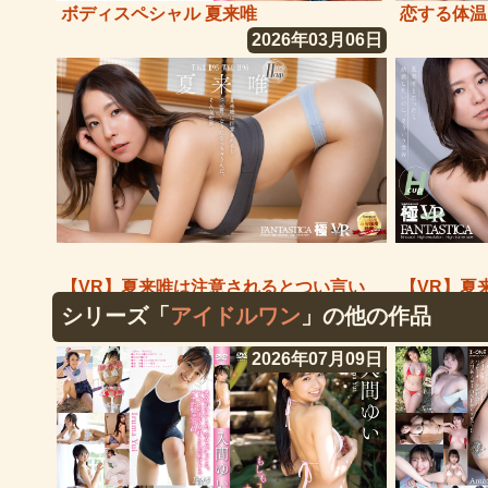
ボディスペシャル 夏来唯
恋する体温
2026年03月06日
【VR】夏来唯は注意されるとつい言い
【VR】夏
なりになっちゃうんだ、そんな世界。
シリーズ「
アイドルワン
」の他の作品
に、そうい
2026年07月09日