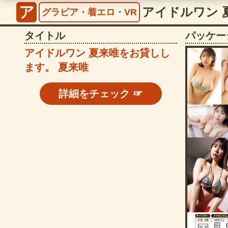
ア
グラビア・着エロ・VR
タイトル
パッケー
アイドルワン 夏来唯をお貸しし
ます。 夏来唯
詳細をチェック ☞