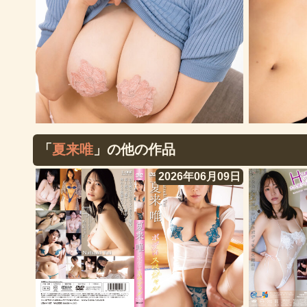
「
夏来唯
」の他の作品
2026年06月09日