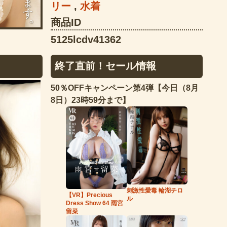
リー
,
水着
商品ID
5125lcdv41362
終了直前！セール情報
50％OFFキャンペーン第4弾【今日（8月
8日）23時59分まで】
刺激性愛毒 輪湖チロ
【VR】Precious
ル
Dress Show 64 雨宮
留菜