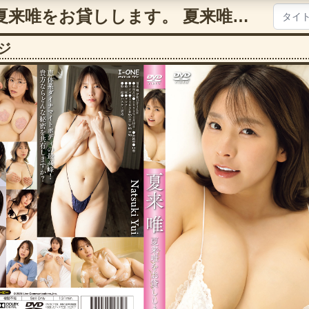
アイドルワン 夏来唯をお貸しします。 夏来唯【5125lcdv41362】
ジ