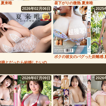
 夏来唯
昼下がりの微熱 夏来唯
2026年02月06日
2025
ボクの彼女のバグった距離感 
来唯とだったら結婚したいの
う世界。
2026年07月09日
2026