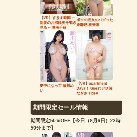
【VR】すきま時間 ～
ボクの彼女のバグった
新妻のお掃除姿を覗き
距離感 夏来唯
見る～ 鳴海千秋
【VR】apartment
夢中になって 藤川め
Days！ Guest 343 湊
い
なぎさ sideA
期間限定セール情報
期間限定50％OFF【今日（8月6日）23時
59分まで】