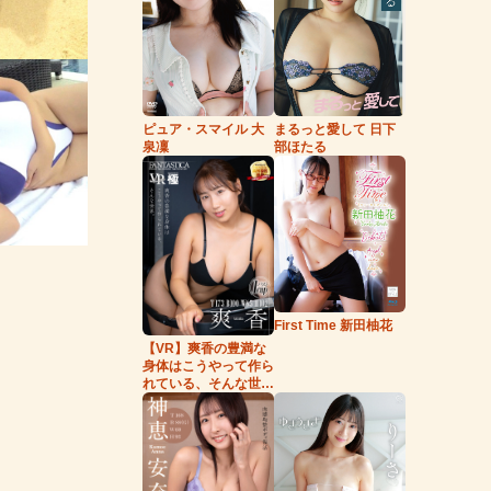
まるっと愛して 日下
ピュア・スマイル 大
部ほたる
泉凜
First Time 新田柚花
【VR】爽香の豊満な
身体はこうやって作ら
れている、そんな世
界。