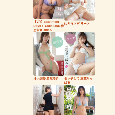
【VR】apartment
ゆきうさぎ りーさ
Days！ Guest 356 神
恵安奈 sideA
タッチして 立花ちっ
社内恋愛 星那美月
ぱる