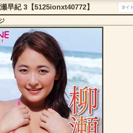
柳瀬早紀 3【5125ionxt40772】
ジ