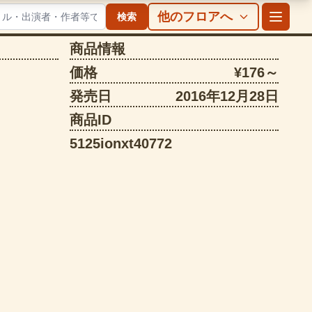
他のフロアへ
検索
商品情報
価格
¥176～
発売日
2016年12月28日
商品ID
5125ionxt40772