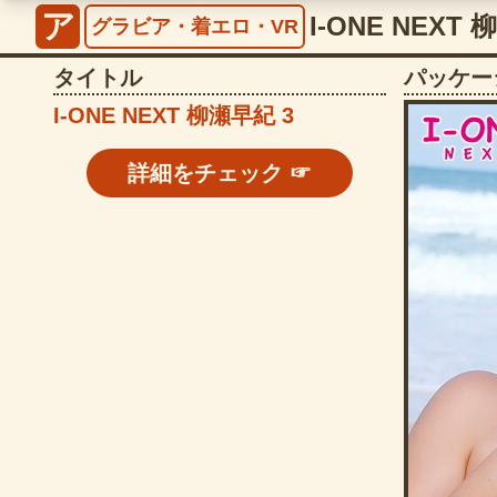
ア
I-ONE NEXT 
グラビア・着エロ・VR
タイトル
パッケー
I-ONE NEXT 柳瀬早紀 3
詳細をチェック ☞