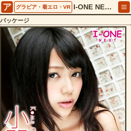
ア
I-ONE NEXT 小間千代【5125ionxt40659】
グラビア・着エロ・VR
パッケージ