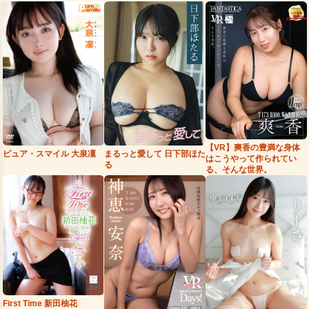
【VR】爽香の豊満な身体
まるっと愛して 日下部ほた
ピュア・スマイル 大泉凜
はこうやって作られてい
る
る、そんな世界。
First Time 新田柚花