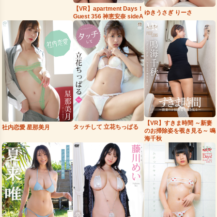
【VR】apartment Days！
ゆきうさぎ りーさ
Guest 356 神恵安奈 sideA
【VR】すきま時間 ～新妻
タッチして 立花ちっぱる
社内恋愛 星那美月
のお掃除姿を覗き見る～ 鳴
海千秋