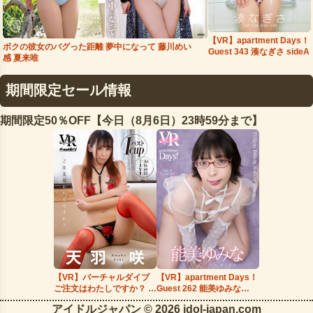
【VR】apartment Days！
夢中になって 藤川めい
ボクの彼女のバグった距離
Guest 343 湊なぎさ sideA
感 夏来唯
期間限定セール情報
期間限定50％OFF【今日（8月6日）23時59分まで】
【VR】バーチャルダイブ
【VR】apartment Days！
ご注文はわたしですか？ 天
Guest 262 能美ゆみな
羽咲
side…
アイドルジャパン © 2026 idol-japan.com