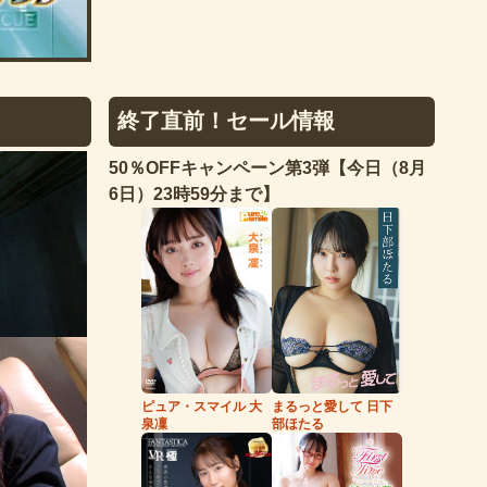
終了直前！セール情報
50％OFFキャンペーン第3弾【今日（8月
6日）23時59分まで】
まるっと愛して 日下
ピュア・スマイル 大
部ほたる
泉凜