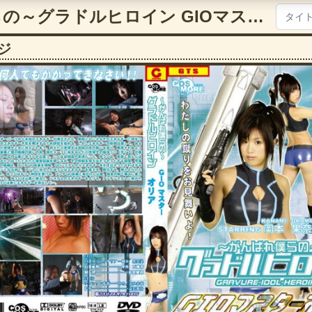
～がんばれ僕らの～グラドルヒロイン GIOマスターオリア【5107cgrd00009】
ジ