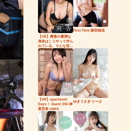
First Time 新田柚花
【VR】爽香の豊満な
身体はこうやって作ら
れている、そんな世
界。
【VR】apartment
ゆきうさぎ りーさ
Days！ Guest 356 神
恵安奈 sideA