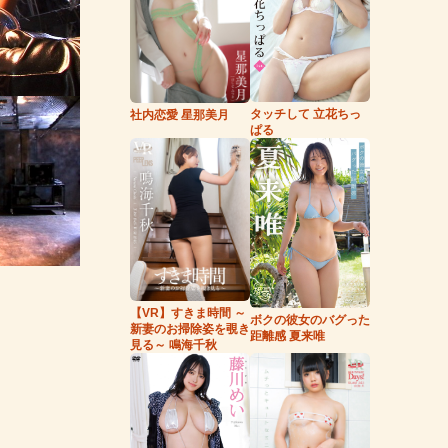
タッチして 立花ちっ
社内恋愛 星那美月
ぱる
【VR】すきま時間 ～
ボクの彼女のバグった
新妻のお掃除姿を覗き
距離感 夏来唯
見る～ 鳴海千秋