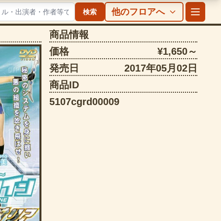
他のフロアへ
検索
商品情報
価格
¥1,650～
発売日
2017年05月02日
商品ID
5107cgrd00009