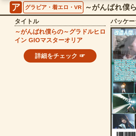
ア
グラビア・着エロ・VR
タイトル
パッケー
～がんばれ僕らの～グラドルヒロ
イン GIOマスターオリア
詳細をチェック ☞