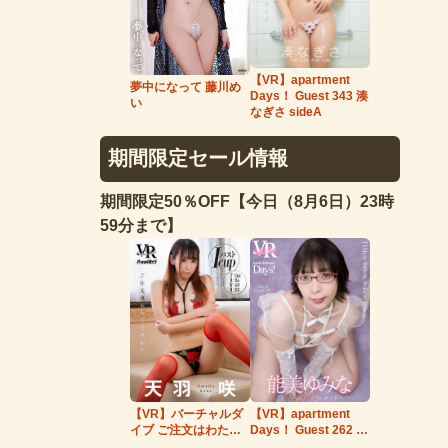
【VR】apartment
夢中になって 藤川め
Days！ Guest 343 湊
い
なぎさ sideA
期間限定セール情報
期間限定50％OFF【今日（8月6日）23時
59分まで】
【VR】バーチャルダ
【VR】apartment
イブ ご注文はわたし
Days！ Guest 262 能
ですか？ 天羽咲
美ゆみな side…