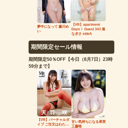
【VR】apartment
夢中になって 藤川め
Days！ Guest 343 湊
い
なぎさ sideA
期間限定セール情報
期間限定50％OFF【今日（8月7日）23時
59分まで】
【VR】バーチャルダ
甘い気持ちになる果実
イブ ご注文はわたし
工藤唯