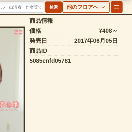
他のフロアへ
検索
商品情報
価格
¥408～
発売日
2017年06月05日
商品ID
5085enfd05781