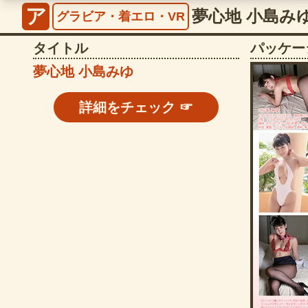
ア
夢心地 小島みゆ【
グラビア・着エロ・VR
タイトル
パッケー
夢心地 小島みゆ
詳細をチェック ☞