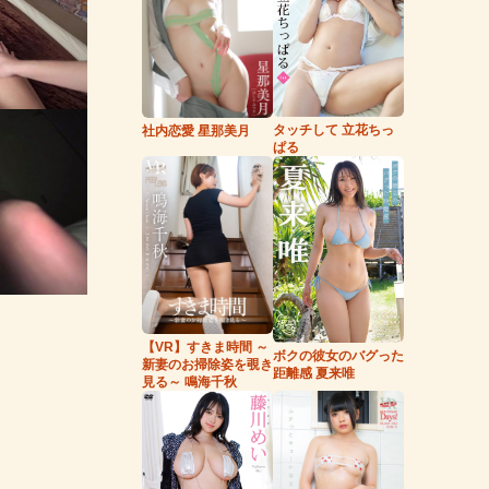
タッチして 立花ちっ
社内恋愛 星那美月
ぱる
【VR】すきま時間 ～
ボクの彼女のバグった
新妻のお掃除姿を覗き
距離感 夏来唯
見る～ 鳴海千秋