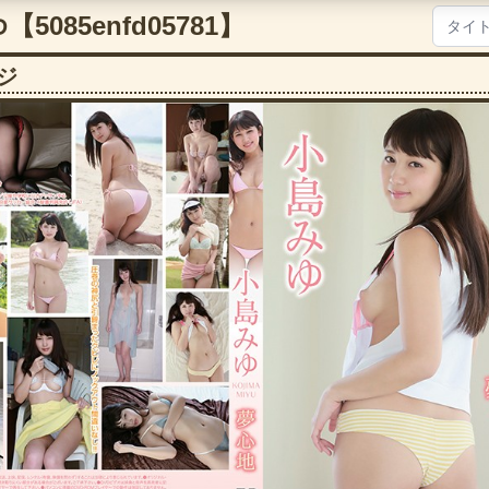
5085enfd05781】
ジ