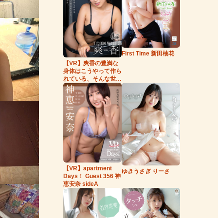
First Time 新田柚花
【VR】爽香の豊満な
身体はこうやって作ら
れている、そんな世
界。
【VR】apartment
ゆきうさぎ りーさ
Days！ Guest 356 神
恵安奈 sideA