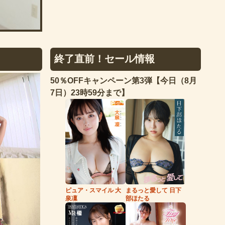
終了直前！セール情報
50％OFFキャンペーン第3弾【今日（8月
7日）23時59分まで】
まるっと愛して 日下
ピュア・スマイル 大
部ほたる
泉凜