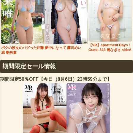
【VR】apartment Days！
夢中になって 藤川めい
ボクの彼女のバグった距離
Guest 343 湊なぎさ sideA
感 夏来唯
期間限定セール情報
期間限定50％OFF【今日（8月6日）23時59分まで】