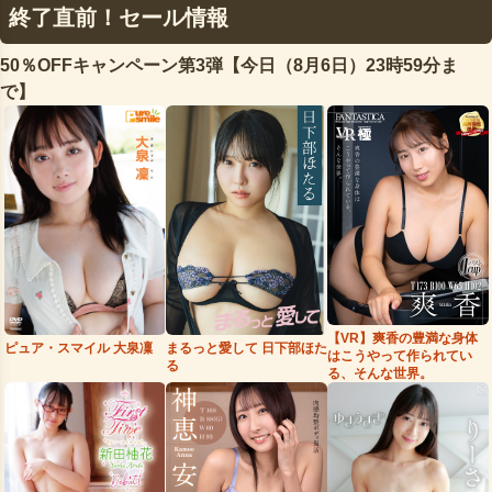
終了直前！セール情報
50％OFFキャンペーン第3弾【今日（8月6日）23時59分ま
で】
【VR】爽香の豊満な身体
まるっと愛して 日下部ほた
ピュア・スマイル 大泉凜
はこうやって作られてい
る
る、そんな世界。