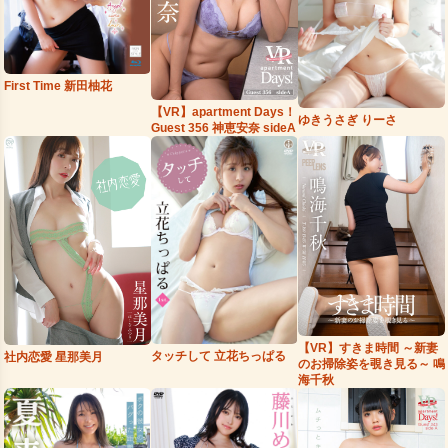
First Time 新田柚花
【VR】apartment Days！
ゆきうさぎ りーさ
Guest 356 神恵安奈 sideA
【VR】すきま時間 ～新妻
タッチして 立花ちっぱる
社内恋愛 星那美月
のお掃除姿を覗き見る～ 鳴
海千秋