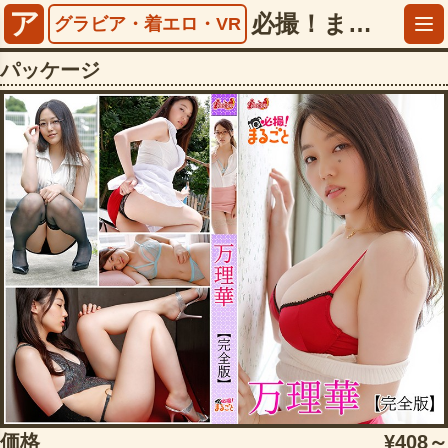
ア
必撮！まるごと☆万理華【完全版】【5083dmi00037】
グラビア・着エロ・VR
パッケージ
価格
¥408～