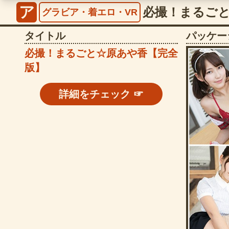
ア
グラビア・着エロ・VR
タイトル
パッケー
必撮！まるごと☆原あや香【完全
版】
詳細をチェック ☞