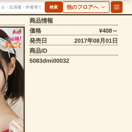
他のフロアへ
検索
商品情報
価格
¥408～
発売日
2017年08月01日
商品ID
5083dmi00032