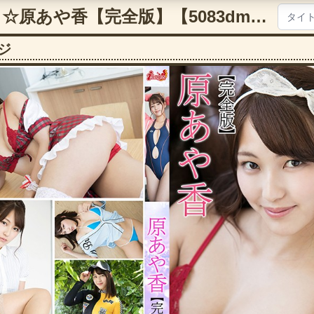
必撮！まるごと☆原あや香【完全版】【5083dmi00032】
ジ