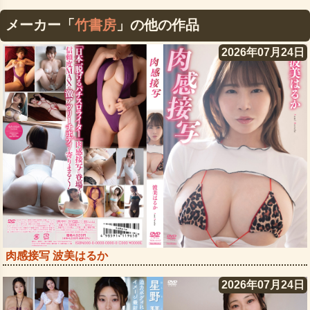
メーカー「
竹書房
」の他の作品
2026年07月24日
肉感接写 波美はるか
2026年07月24日