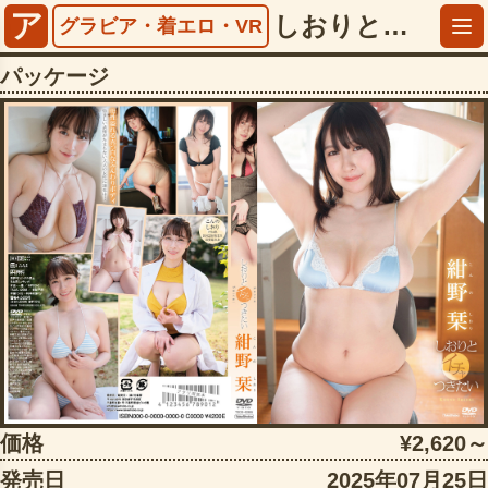
ア
しおりとイチャつきたい 紺野栞【5013tsds42985】
グラビア・着エロ・VR
パッケージ
価格
¥2,620～
発売日
2025年07月25日