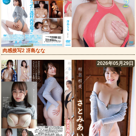
肉感接写2 冴島なな
2026年05月29日