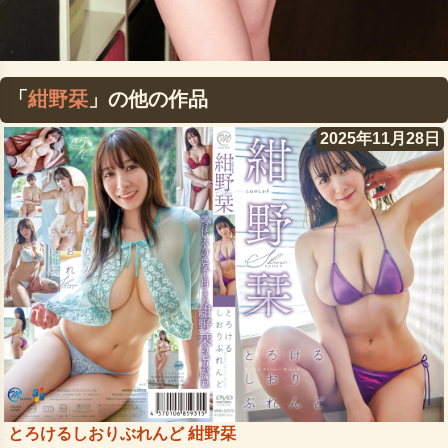
「
紺野栞
」の他の作品
2025年11月28日
とろけるしおりぶれんど 紺野栞