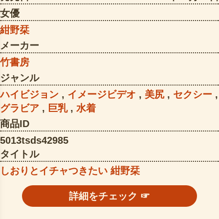
女優
紺野栞
メーカー
竹書房
ジャンル
ハイビジョン
,
イメージビデオ
,
美尻
,
セクシー
,
グラビア
,
巨乳
,
水着
商品ID
5013tsds42985
タイトル
しおりとイチャつきたい 紺野栞
詳細をチェック ☞