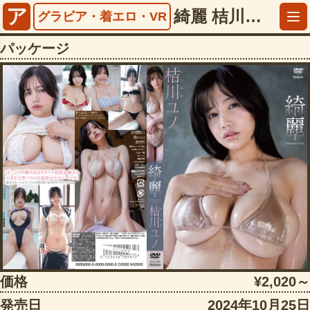
ア
綺麗 桔川ユノ【5013tsds42895】
グラビア・着エロ・VR
パッケージ
価格
¥2,020～
発売日
2024年10月25日