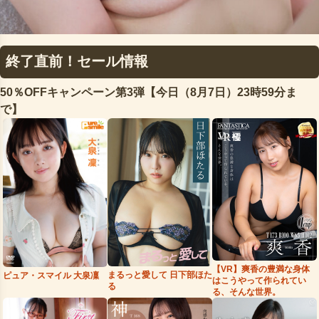
終了直前！セール情報
50％OFFキャンペーン第3弾【今日（8月7日）23時59分ま
で】
【VR】爽香の豊満な身体
まるっと愛して 日下部ほた
ピュア・スマイル 大泉凜
はこうやって作られてい
る
る、そんな世界。