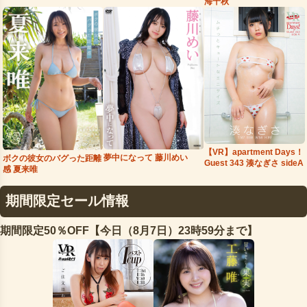
海千秋
【VR】apartment Days！
夢中になって 藤川めい
ボクの彼女のバグった距離
Guest 343 湊なぎさ sideA
感 夏来唯
期間限定セール情報
期間限定50％OFF【今日（8月7日）23時59分まで】