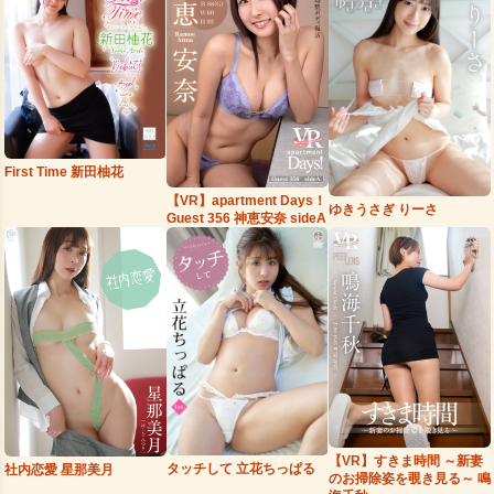
First Time 新田柚花
【VR】apartment Days！
ゆきうさぎ りーさ
Guest 356 神恵安奈 sideA
【VR】すきま時間 ～新妻
タッチして 立花ちっぱる
社内恋愛 星那美月
のお掃除姿を覗き見る～ 鳴