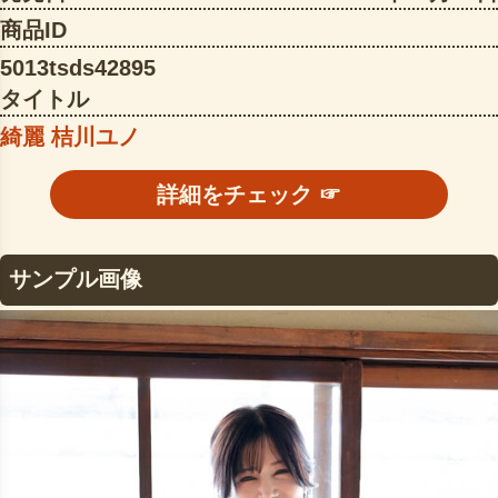
商品ID
5013tsds42895
タイトル
綺麗 桔川ユノ
詳細をチェック ☞
サンプル画像