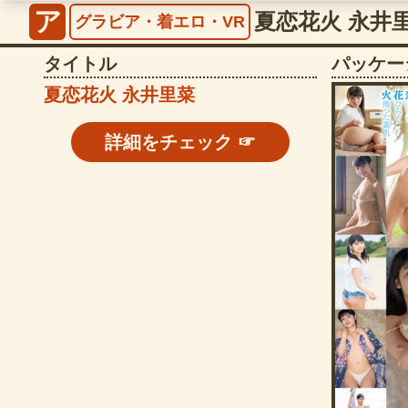
ア
夏恋花火 永井里菜
グラビア・着エロ・VR
タイトル
パッケー
夏恋花火 永井里菜
詳細をチェック ☞