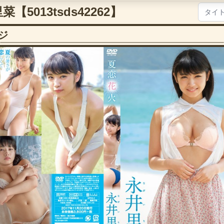
【5013tsds42262】
ジ