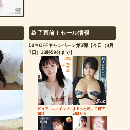
終了直前！セール情報
50％OFFキャンペーン第3弾【今日（8月
7日）23時59分まで】
まるっと愛して 日下
ピュア・スマイル 大
部ほたる
泉凜