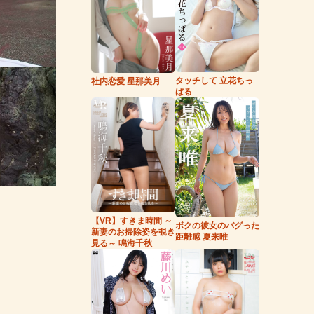
タッチして 立花ちっ
社内恋愛 星那美月
ぱる
【VR】すきま時間 ～
ボクの彼女のバグった
新妻のお掃除姿を覗き
距離感 夏来唯
見る～ 鳴海千秋