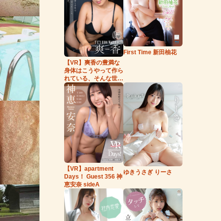
First Time 新田柚花
【VR】爽香の豊満な
身体はこうやって作ら
れている、そんな世
界。
【VR】apartment
ゆきうさぎ りーさ
Days！ Guest 356 神
恵安奈 sideA