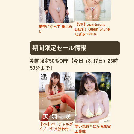
【VR】apartment
夢中になって 藤川め
Days！ Guest 343 湊
い
なぎさ sideA
期間限定セール情報
期間限定50％OFF【今日（8月7日）23時
59分まで】
【VR】バーチャルダ
甘い気持ちになる果実
イブ ご注文はわたし
工藤唯
ですか？ 天羽咲