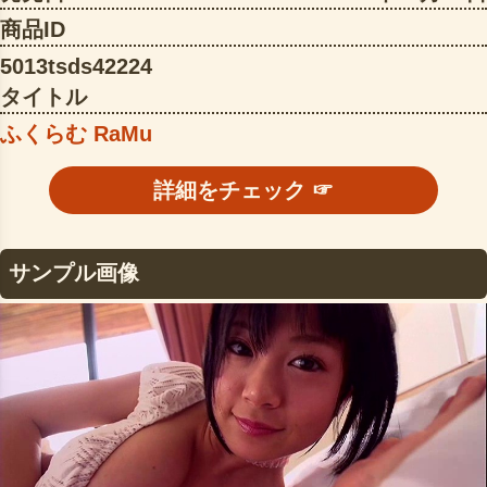
商品ID
5013tsds42224
タイトル
ふくらむ RaMu
詳細をチェック ☞
サンプル画像