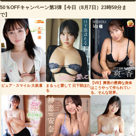
50％OFFキャンペーン第3弾【今日（8月7日）23時59分ま
で】
【VR】爽香の豊満な身体
まるっと愛して 日下部ほた
ピュア・スマイル 大泉凜
はこうやって作られてい
る
る、そんな世界。