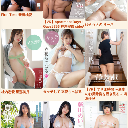
First Time 新田柚花
【VR】apartment Days！
ゆきうさぎ りーさ
Guest 356 神恵安奈 sideA
【VR】すきま時間 ～新妻
タッチして 立花ちっぱる
社内恋愛 星那美月
のお掃除姿を覗き見る～ 鳴
海千秋