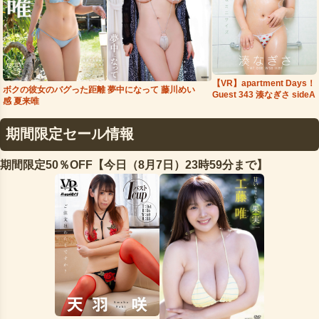
【VR】apartment Days！
夢中になって 藤川めい
ボクの彼女のバグった距離
Guest 343 湊なぎさ sideA
感 夏来唯
期間限定セール情報
期間限定50％OFF【今日（8月7日）23時59分まで】