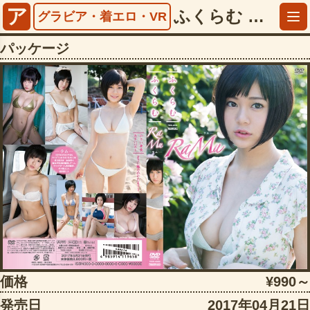
ア
ふくらむ RaMu【5013tsds42224】
グラビア・着エロ・VR
パッケージ
価格
¥990～
発売日
2017年04月21日