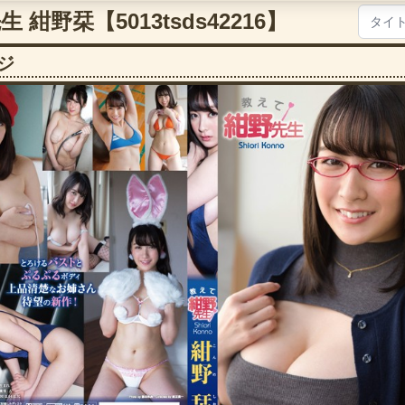
紺野栞【5013tsds42216】
ジ