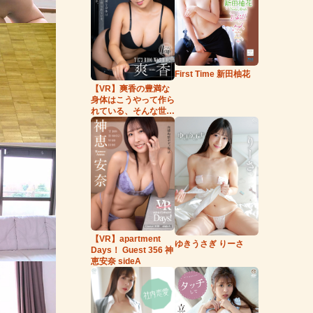
First Time 新田柚花
【VR】爽香の豊満な
身体はこうやって作ら
れている、そんな世
界。
【VR】apartment
ゆきうさぎ りーさ
Days！ Guest 356 神
恵安奈 sideA