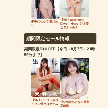
【VR】apartment
夢中になって 藤川め
Days！ Guest 343 湊
い
なぎさ sideA
期間限定セール情報
期間限定50％OFF【今日（8月7日）23時
59分まで】
【VR】バーチャルダ
甘い気持ちになる果実
イブ ご注文はわたし
工藤唯
ですか？ 天羽咲