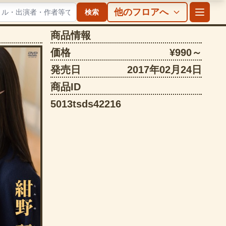
他のフロアへ
検索
商品情報
価格
¥990～
発売日
2017年02月24日
商品ID
5013tsds42216