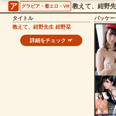
ア
教えて、紺野先生 
グラビア・着エロ・VR
タイトル
パッケー
教えて、紺野先生 紺野栞
詳細をチェック ☞