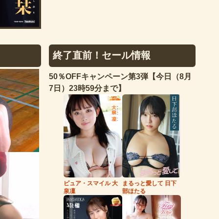
終了直前！セール情報
50％OFFキャンペーン第3弾【今日（8月
7日）23時59分まで】
まるっと愛して 日下
ピュア・スマイル 大
部ほたる
泉凜