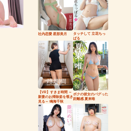
タッチして 立花ちっ
社内恋愛 星那美月
ぱる
【VR】すきま時間 ～
ボクの彼女のバグった
新妻のお掃除姿を覗き
距離感 夏来唯
見る～ 鳴海千秋