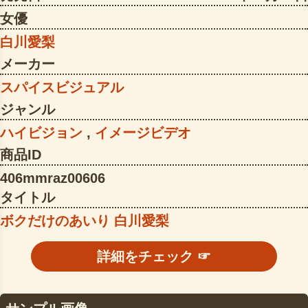
女優
白川愛梨
メーカー
スパイスビジュアル
ジャンル
ハイビジョン
,
イメージビデオ
商品ID
406mmraz00606
タイトル
ボクだけのあいり 白川愛梨
詳細をチェック ☞