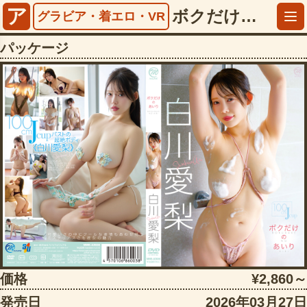
ア
ボクだけのあいり 白川愛梨【406mmraz00606】
グラビア・着エロ・VR
パッケージ
価格
¥2,860～
発売日
2026年03月27日