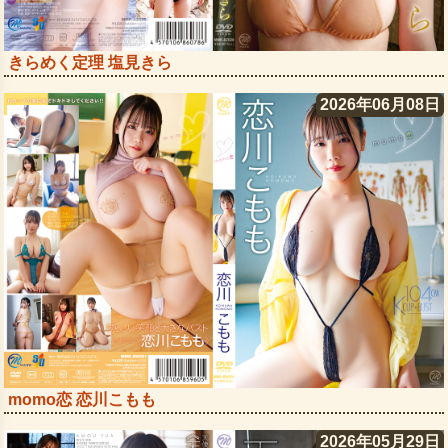
きらめく定理 塩見きら
2026年06月08日
momo恋 恋川こもも
2026年05月29日