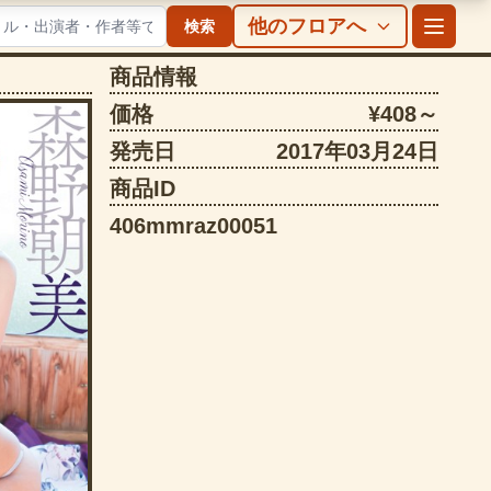
他のフロアへ
検索
商品情報
価格
¥408～
発売日
2017年03月24日
商品ID
406mmraz00051