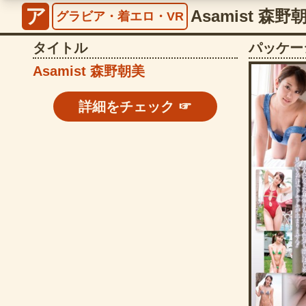
ア
Asamist 森野
グラビア・着エロ・VR
タイトル
パッケー
Asamist 森野朝美
詳細をチェック ☞