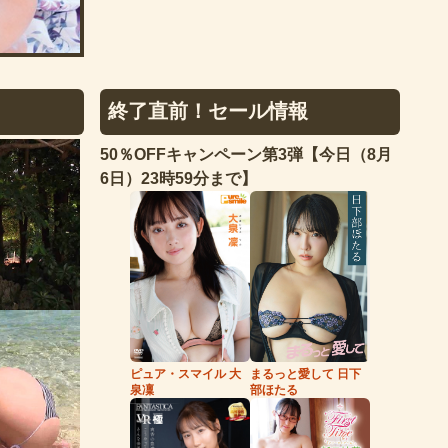
終了直前！セール情報
50％OFFキャンペーン第3弾【今日（8月
6日）23時59分まで】
まるっと愛して 日下
ピュア・スマイル 大
部ほたる
泉凜