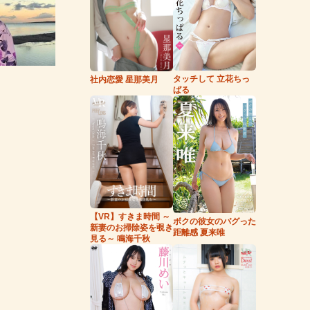
タッチして 立花ちっ
社内恋愛 星那美月
ぱる
【VR】すきま時間 ～
ボクの彼女のバグった
新妻のお掃除姿を覗き
距離感 夏来唯
見る～ 鳴海千秋