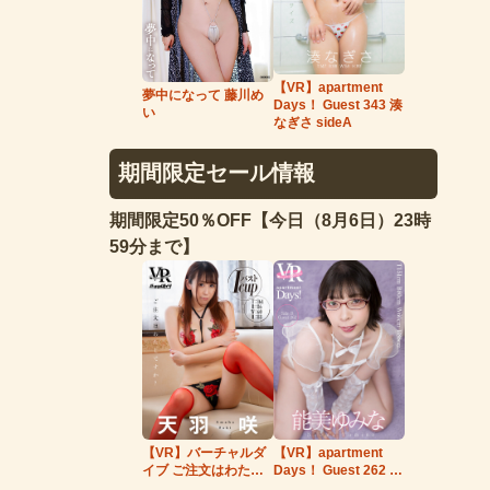
【VR】apartment
夢中になって 藤川め
Days！ Guest 343 湊
い
なぎさ sideA
期間限定セール情報
期間限定50％OFF【今日（8月6日）23時
59分まで】
【VR】バーチャルダ
【VR】apartment
イブ ご注文はわたし
Days！ Guest 262 能
ですか？ 天羽咲
美ゆみな side…