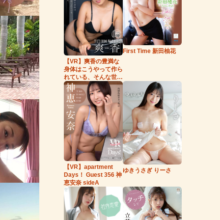
First Time 新田柚花
【VR】爽香の豊満な
身体はこうやって作ら
れている、そんな世
界。
【VR】apartment
ゆきうさぎ りーさ
Days！ Guest 356 神
恵安奈 sideA