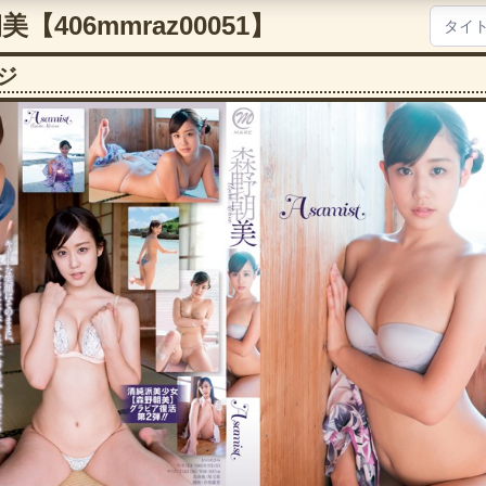
朝美【406mmraz00051】
ジ