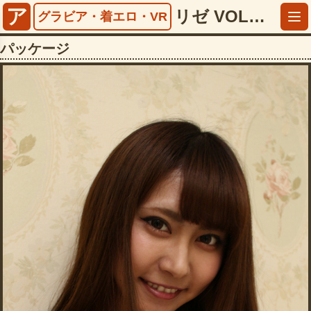
ア
リゼ VOL3【402rankt02042】
グラビア・着エロ・VR
パッケージ