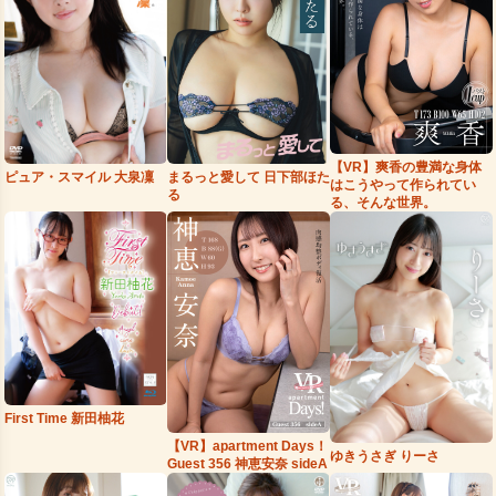
【VR】爽香の豊満な身体
まるっと愛して 日下部ほた
ピュア・スマイル 大泉凜
はこうやって作られてい
る
る、そんな世界。
First Time 新田柚花
【VR】apartment Days！
ゆきうさぎ りーさ
Guest 356 神恵安奈 sideA