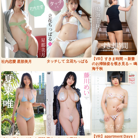
【VR】すきま時間 ～新妻
タッチして 立花ちっぱる
社内恋愛 星那美月
のお掃除姿を覗き見る～ 鳴
海千秋
【VR】apartment Days！